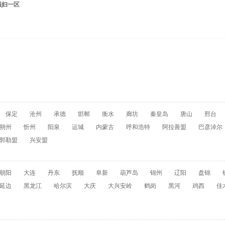
骚妇一区
保定
沧州
承德
邯郸
衡水
廊坊
秦皇岛
唐山
邢台
朔州
忻州
阳泉
运城
内蒙古
呼和浩特
阿拉善盟
巴彦淖尔
郭勒盟
兴安盟
朝阳
大连
丹东
抚顺
阜新
葫芦岛
锦州
辽阳
盘锦
延边
黑龙江
哈尔滨
大庆
大兴安岭
鹤岗
黑河
鸡西
佳