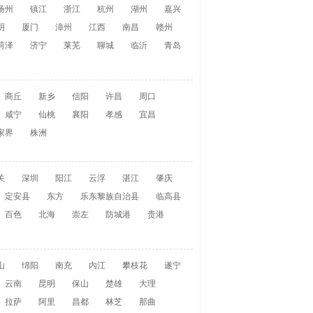
扬州
镇江
浙江
杭州
湖州
嘉兴
明
厦门
漳州
江西
南昌
赣州
菏泽
济宁
莱芜
聊城
临沂
青岛
商丘
新乡
信阳
许昌
周口
咸宁
仙桃
襄阳
孝感
宜昌
家界
株洲
关
深圳
阳江
云浮
湛江
肇庆
定安县
东方
乐东黎族自治县
临高县
百色
北海
崇左
防城港
贵港
山
绵阳
南充
内江
攀枝花
遂宁
云南
昆明
保山
楚雄
大理
拉萨
阿里
昌都
林芝
那曲