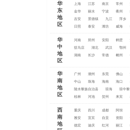
华
上海
江苏
南京
常州
东
金华
丽水
宁波
衢州
地
吉安
景德镇
九江
萍乡
区
日照
泰安
潍坊
威海
华
河南
郑州
安阳
鹤壁
中
驻马店
湖北
武汉
鄂州
地
湖南
长沙
常德
郴州
区
华
广州
潮州
东莞
佛山
南
中山
珠海
海南
海口
地
陵水黎族自治县
琼海
琼中黎
区
桂林
河池
贺州
来宾
西
重庆
四川
成都
阿坝
南
雅安
宜宾
自贡
资阳
地
德宏
迪庆
红河
丽江