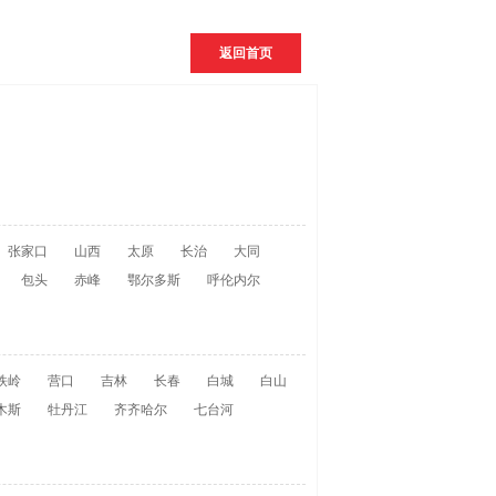
返回首页
张家口
山西
太原
长治
大同
包头
赤峰
鄂尔多斯
呼伦内尔
铁岭
营口
吉林
长春
白城
白山
木斯
牡丹江
齐齐哈尔
七台河