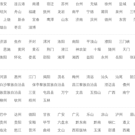
淮安
连云港
南通
宿迁
苏州
台州
无锡
徐州
盐城
绍兴
舟山
福建
抚州
龙岩
南平
宁德
莆田
泉州
三
上饶
新余
宜春
鹰潭
山东
济南
滨州
德州
东营
烟台
枣庄
淄博
济源
焦作
开封
漯河
洛阳
南阳
平顶山
濮阳
三门峡
恩施
黄冈
黄石
荆门
潜江
神农架
十堰
随州
天门
衡阳
怀化
娄底
邵阳
湘潭
湘西
益阳
永州
岳阳
张
河源
惠州
江门
揭阳
茂名
梅州
清远
汕头
汕尾
韶
白沙黎族自治县
保亭黎族苗族自治县
昌江黎族自治县
澄迈县
儋州
族苗族自治县
三亚
屯昌县
万宁
文昌
五指山
广西
南宁
柳州
钦州
梧州
玉林
巴中
达州
德阳
甘孜
广安
广元
乐山
凉山
泸州
眉
贵州
贵阳
安顺
毕节
六盘水
黔东南
黔南
铜仁
遵义
临沧
怒江
普洱
曲靖
文山
西双版纳
玉溪
邵通
西藏