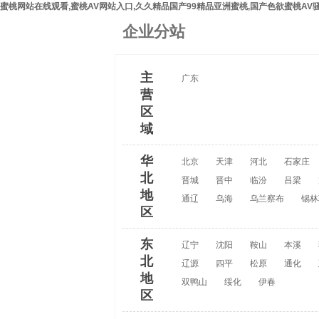
蜜桃网站在线观看,蜜桃AV网站入口,久久精品国产99精品亚洲蜜桃,国产色欲蜜桃AV
企业分站
主
广东
营
区
域
华
北京
天津
河北
石家庄
北
晋城
晋中
临汾
吕梁
地
通辽
乌海
乌兰察布
锡林
区
东
辽宁
沈阳
鞍山
本溪
北
辽源
四平
松原
通化
地
双鸭山
绥化
伊春
区